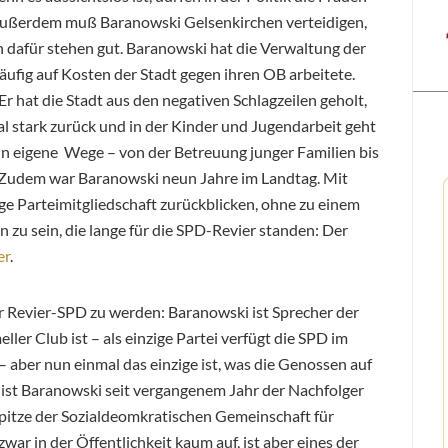
 Außerdem muß Baranowski Gelsenkirchen verteidigen,
dafür stehen gut. Baranowski hat die Verwaltung der
häufig auf Kosten der Stadt gegen ihren OB arbeitete.
 hat die Stadt aus den negativen Schlagzeilen geholt,
al stark zurück und in der Kinder und Jugendarbeit geht
ln eigene Wege – von der Betreuung junger Familien bis
. Zudem war Baranowski neun Jahre im Landtag. Mit
ige Parteimitgliedschaft zurückblicken, ohne zu einem
zu sein, die lange für die SPD-Revier standen: Der
er
.
er Revier-SPD zu werden: Baranowski ist Sprecher der
ller Club ist – als einzige Partei verfügt die SPD im
– aber nun einmal das einzige ist, was die Genossen auf
ist Baranowski seit vergangenem Jahr der Nachfolger
itze der Sozialdeomkratischen Gemeinschaft für
zwar in der Öffentlichkeit kaum auf, ist aber eines der