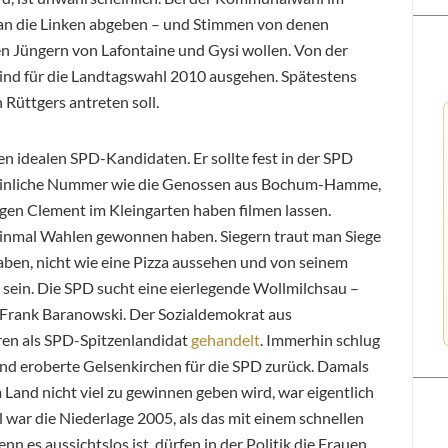
n die Linken abgeben – und Stimmen von denen
en Jüngern von Lafontaine und Gysi wollen. Von der
d für die Landtagswahl 2010 ausgehen. Spätestens
 Rüttgers antreten soll.
nen idealen SPD-Kandidaten. Er sollte fest in der SPD
e peinliche Nummer wie die Genossen aus Bochum-Hamme,
gen Clement im Kleingarten haben filmen lassen.
on einmal Wahlen gewonnen haben. Siegern traut man Siege
haben, nicht wie eine Pizza aussehen und von seinem
r sein. Die SPD sucht eine eierlegende Wollmilchsau –
e: Frank Baranowski. Der Sozialdemokrat aus
ren als SPD-Spitzenlandidat
gehandelt
. Immerhin schlug
nd eroberte Gelsenkirchen für die SPD zurück. Damals
m Land nicht viel zu gewinnen geben wird, war eigentlich
 war die Niederlage 2005, als das mit einem schnellen
 es aussichtslos ist, dürfen in der Politik die Frauen