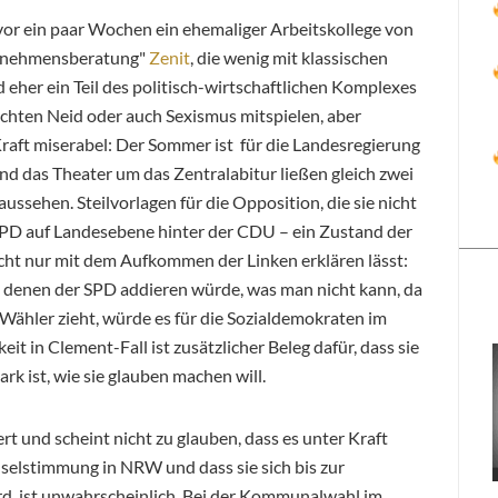
vor ein paar Wochen ein ehemaliger Arbeitskollege von
ternehmensberatung"
Zenit
, die wenig mit klassischen
her ein Teil des politisch-wirtschaftlichen Komplexes
ochten Neid oder auch Sexismus mitspielen, aber
 Kraft miserabel: Der Sommer ist für die Landesregierung
 und das Theater um das Zentralabitur ließen gleich zwei
ussehen. Steilvorlagen für die Opposition, die sie nicht
 SPD auf Landesebene hinter der CDU – ein Zustand der
cht nur mit dem Aufkommen der Linken erklären lässt:
denen der SPD addieren würde, was man nicht kann, da
Wähler zieht, würde es für die Sozialdemokraten im
eit in Clement-Fall ist zusätzlicher Beleg dafür, dass sie
ark ist, wie sie glauben machen will.
ert und scheint nicht zu glauben, dass es unter Kraft
selstimmung in NRW und dass sie sich bis zur
, ist unwahrscheinlich. Bei der Kommunalwahl im