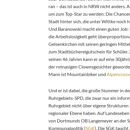
ran – das ist auch in NRW nicht anders.
um zum Top-Star zu werden: Die Chancen 
Stadt hinter sich, die unter Wittke noch 
Und Baranowski macht einen guten Job: Er
die Arbeitslosigkeit geht überproportion
Gelsenkirchen mit seinen geringen Mitte
zum Stadtbüchereigutschein für Schüler
seinen 46 Jahren kann er auf eine 30jähr
der rotnasigen Clownsgesichter geworden 
Mann ist Mountainbiker und
Alpencross
Und er ist dabei, die große Nummer in d
Ruhrgebiets-SPD, die zwar nur ein informe
Ruhrgebiet nicht über eigene Strukturen 
regionaler Ebene haben. Auf Landeseben 
von Dortmunds OB Langemeyer an der Sp
Kommunalpolitik (
SGK
). Die SGK taucht 