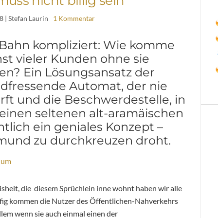
uss nicht billig sein
08
| Stefan Laurin
1 Kommentar
ie Bahn kompliziert: Wie komme
hst vieler Kunden ohne sie
en? Ein Lösungsansatz der
dfressende Automat, der nie
rft und die Beschwerdestelle, in
 einen seltenen alt-aramäischen
tlich ein geniales Konzept –
tmund zu durchkreuzen droht.
ium
eisheit, die diesem Sprüchlein inne wohnt haben wir alle
ufig kommen die Nutzer des Öffentlichen-Nahverkehrs
allem wenn sie auch einmal einen der