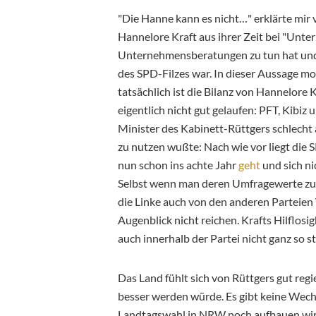
"Die Hanne kann es nicht…" erklärte mir 
Hannelore Kraft aus ihrer Zeit bei "Un
Unternehmensberatungen zu tun hat und e
des SPD-Filzes war. In dieser Aussage m
tatsächlich ist die Bilanz von Hannelore
eigentlich nicht gut gelaufen: PFT, Kibiz
Minister des Kabinett-Rüttgers schlecht a
zu nutzen wußte: Nach wie vor liegt die
nun schon ins achte Jahr
geht
und sich ni
Selbst wenn man deren Umfragewerte zu 
die Linke auch von den anderen Parteien 
Augenblick nicht reichen. Krafts Hilflosigk
auch innerhalb der Partei nicht ganz so st
Das Land fühlt sich von Rüttgers gut regi
besser werden würde. Es gibt keine Wech
Landtagswahl in NRW noch aufbauen wird