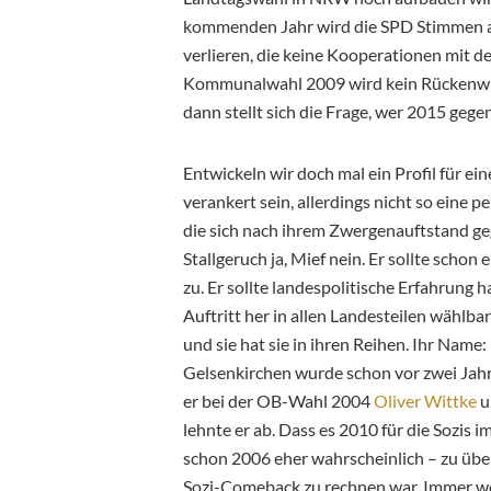
kommenden Jahr wird die SPD Stimmen a
verlieren, die keine Kooperationen mit d
Kommunalwahl 2009 wird kein Rückenwin
dann stellt sich die Frage, wer 2015 gegen
Entwickeln wir doch mal ein Profil für ei
verankert sein, allerdings nicht so ein
die sich nach ihrem Zwergenauftstand ge
Stallgeruch ja, Mief nein. Er sollte sch
zu. Er sollte landespolitische Erfahrung 
Auftritt her in allen Landesteilen wählba
und sie hat sie in ihren Reihen. Ihr Nam
Gelsenkirchen wurde schon vor zwei Jah
er bei der OB-Wahl 2004
Oliver Wittke
u
lehnte er ab. Dass es 2010 für die Sozis i
schon 2006 eher wahrscheinlich – zu übel
Sozi-Comeback zu rechnen war. Immer wenn