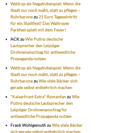
Waltrop als Negativbeispiel: Wenn die
Stadt nur noch mäht, statt zu pflegen –
Ruhrbarone
zu
21 Euro Tageseintritt
für ein Stadtfest? Das Waltroper
Parkfest spielt mit dem Feuer!
ACK
zu
Wie Putins deutsche
Lautsprecher den Leipziger
Drohnenanschlag für antiwestliche
Propaganda nutzen
Waltrop als Negativbeispiel: Wenn die
Stadt nur noch mäht, statt zu pflegen –
Ruhrbarone
zu
Wie viele Bäcker sich
gerade selbst entbehrlich machen
"Kaiserfront Extra"-Romanfan
zu
Wie
Putins deutsche Lautsprecher den
Leipziger Drohnenanschlag für
antiwestliche Propaganda nutzen
Frank Wohlgemuth
zu
Wie viele Bäcker
sich gerade selbst entbehrlich machen