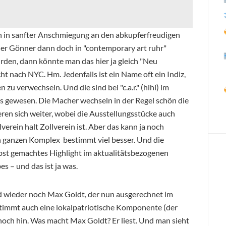
h in sanfter Anschmiegung an den abkupferfreudigen
er Gönner dann doch in "contemporary art ruhr"
den, dann könnte man das hier ja gleich "Neu
ht nach NYC. Hm. Jedenfalls ist ein Name oft ein Indiz,
 zu verwechseln. Und die sind bei "c.a.r." (hihi) im
us gewesen. Die Macher wechseln in der Regel schön die
eren sich weiter, wobei die Ausstellungsstücke auch
erein halt Zollverein ist. Aber das kann ja noch
n ganzen Komplex bestimmt viel besser. Und die
lbst gemachtes Highlight im aktualitätsbezogenen
 – und das ist ja was.
nd wieder noch Max Goldt, der nun ausgerechnet im
stimmt auch eine lokalpatriotische Komponente (der
 noch hin. Was macht Max Goldt? Er liest. Und man sieht