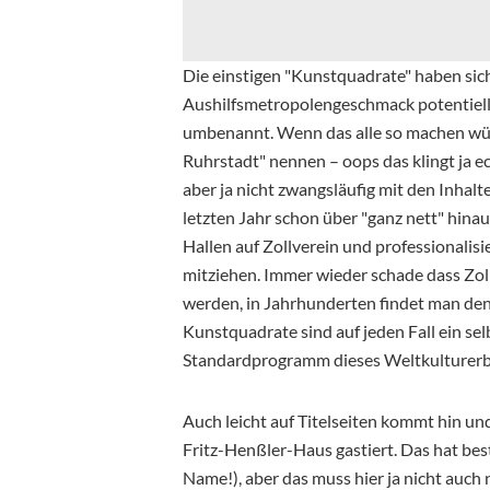
Die einstigen "Kunstquadrate" haben sic
Aushilfsmetropolengeschmack potentiell
umbenannt. Wenn das alle so machen wür
Ruhrstadt" nennen – oops das klingt ja ec
aber ja nicht zwangsläufig mit den Inhalten
letzten Jahr schon über "ganz nett" hina
Hallen auf Zollverein und professionalisi
mitziehen. Immer wieder schade dass Zollv
werden, in Jahrhunderten findet man de
Kunstquadrate sind auf jeden Fall ein se
Standardprogramm dieses Weltkulturerbes
Auch leicht auf Titelseiten kommt hin u
Fritz-Henßler-Haus gastiert. Das hat be
Name!), aber das muss hier ja nicht auch