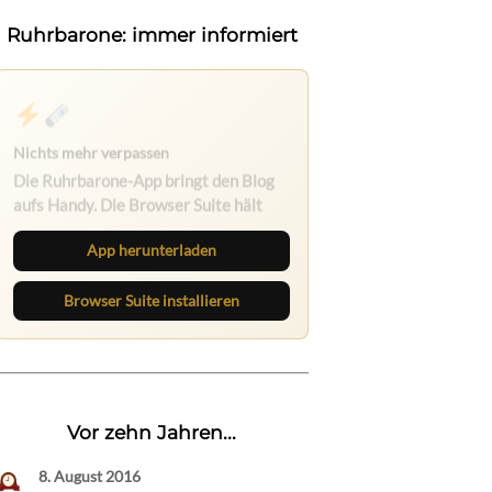
Ruhrbarone: immer informiert
Nichts mehr verpassen
Die Ruhrbarone-App bringt den Blog
aufs Handy. Die Browser Suite hält
dich am Desktop auf dem Laufenden.
App herunterladen
Browser Suite installieren
Vor zehn Jahren...
8. August 2016