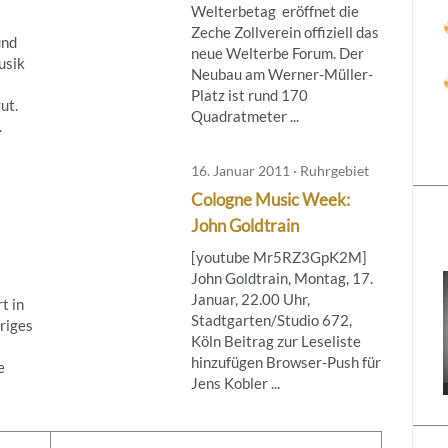
Welterbetag eröffnet die
Zeche Zollverein offiziell das
und
neue Welterbe Forum. Der
usik
Neubau am Werner-Müller-
Platz ist rund 170
ut.
Quadratmeter ...
.
16. Januar 2011 · Ruhrgebiet
Cologne Music Week:
John Goldtrain
[youtube Mr5RZ3GpK2M]
John Goldtrain, Montag, 17.
Januar, 22.00 Uhr,
t in
Stadtgarten/Studio 672,
riges
Köln Beitrag zur Leseliste
hinzufügen Browser-Push für
e
Jens Kobler ...