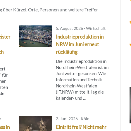
 über Kürzel, Orte, Personen und weitere Treffer
5. August 2026 · Wirtschaft
ister
Industrieproduktion in
NRW im Juni erneut
ch
rückläufig
Die Industrieproduktion in
Nordrhein-Westfalen ist im
ert
Juni weiter gesunken. Wie
 für
Information und Technik
ner
Nordrhein-Westfalen
sten
(IT.NRW) mitteilt, lag die
del
kalender- und ...
k
2. Juni 2026 · Köln
ss in
Eintritt frei? Nicht mehr