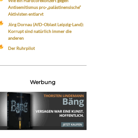
Wie ein Hardcorekonzert gegen
Antisemitismus pro-„palästinensische“
Aktivisten entlarvt
Jörg Dornau (AfD-Oblast Leipzig-Land):
Korrupt sind natürlich immer die
anderen
Der Ruhrpilot
Werbung