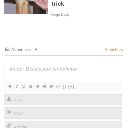
Abonnieren
Anmelden
{}
[+]
Name*
E-
Mail*