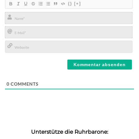
{}
[+]
Name*
E-
Mail*
Webseite
0
COMMENTS
Unterstütze die Ruhrbarone: