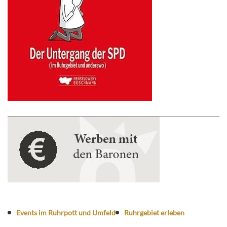
Events im Ruhrpott und Umfeld
Ruhrgebiet erleben