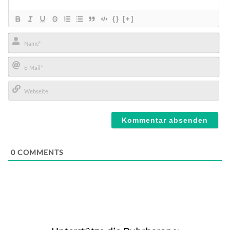
{}
[+]
Name*
E-
Mail*
Webseite
0
COMMENTS