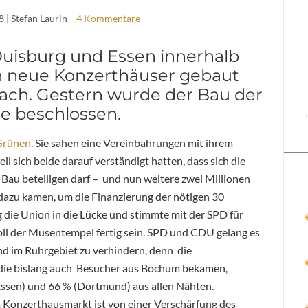
8
| Stefan Laurin
4 Kommentare
isburg und Essen innerhalb
en neue Konzerthäuser gebaut
ach. Gestern wurde der Bau der
e beschlossen.
Grünen
. Sie sahen eine Vereinbahrungen mit ihrem
il sich beide darauf verständigt hatten, dass sich die
Bau beteiligen darf – und nun weitere zwei Millionen
dazu kamen, um die Finanzierung der nötigen 30
g die Union in die Lücke und stimmte mit der SPD für
l der Musentempel fertig sein. SPD und CDU gelang es
d im Ruhrgebiet zu verhindern, denn die
die bislang auch Besucher aus Bochum bekamen,
Essen) und 66 % (Dortmund) aus allen Nähten.
 Konzerthausmarkt ist von einer Verschärfung des