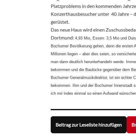
Platzproblems in den kommenden Jahrzeh
Konzerthausbesucher unter 40 Jahre – da
gerüstet.
Das neue Haus wird einen Zuschussbedarf
Dortmund:
4,93 Mio, Essen:
3,5 Mio und Duis
Bochumer Bevölkerung gehen, denn die ersten Ar
Millionen liegen – aber dies seien, so versicher
man dann deutlich herunterhandeln werde. Imme
bekommen und die Baulücke gegenüber dem Be
Bochumer Generalmusikdirektor, ist ein echter 
bekommen. Ihm und der Bochumer Innenstadt sei
ich mir indes einmal so einen Aufwand wünschen
Beitrag zur Leseliste hinzufügen
Br