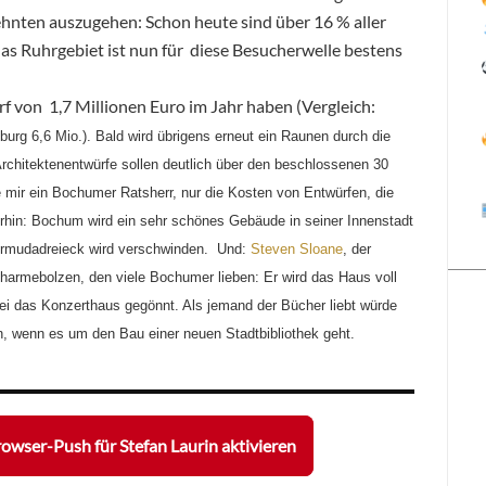
nten auszugehen: Schon heute sind über 16 % aller
s Ruhrgebiet ist nun für diese Besucherwelle bestens
 von 1,7 Millionen Euro im Jahr haben (Vergleich:
burg 6,6 Mio.). Bald wird übrigens erneut ein Raunen durch die
chitektenentwürfe sollen deutlich über den beschlossenen 30
te mir ein Bochumer Ratsherr, nur die Kosten von Entwürfen, die
rhin: Bochum wird ein sehr schönes Gebäude in seiner Innenstadt
rmudadreieck wird verschwinden. Und:
Steven Sloane
, der
Charmebolzen, den viele Bochumer lieben: Er wird das Haus voll
 das Konzerthaus gegönnt. Als jemand der Bücher liebt würde
, wenn es um den Bau einer neuen Stadtbibliothek geht.
owser-Push für Stefan Laurin aktivieren