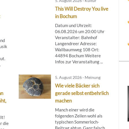
5. August 2026 · Kultur
This Will Destroy You live
:
in Bochum
Datum und Uhrzeit:
06.08.2026 um 20:00 Uhr
Veranstalter: Bahnhof
und
Langendreer Adresse:
usik
Wallbaumweg 108 Ort:
44894 Bochum Weitere
ut.
Infos zur Veranstaltung ...
.
5. August 2026 · Meinung
Wie viele Bäcker sich
nn
gerade selbst entbehrlich
ht,
machen
Manch einer wird die
folgenden Zeilen wohl als
lt!
typischen Sommerloch-
r die
Beitrag abtun. Ganz falsch