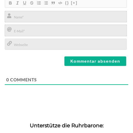
{}
[+]
Name*
E-
Mail*
Webseite
0
COMMENTS
Unterstütze die Ruhrbarone: