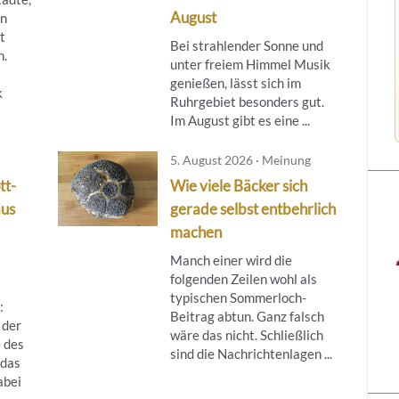
August
in
t
Bei strahlender Sonne und
n.
unter freiem Himmel Musik
genießen, lässt sich im
k
Ruhrgebiet besonders gut.
Im August gibt es eine ...
5. August 2026 · Meinung
tt-
Wie viele Bäcker sich
aus
gerade selbst entbehrlich
machen
Manch einer wird die
folgenden Zeilen wohl als
typischen Sommerloch-
:
Beitrag abtun. Ganz falsch
 der
wäre das nicht. Schließlich
 des
sind die Nachrichtenlagen ...
das
abei