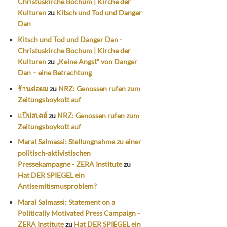
Christuskirche Bochum | Kirche der
Kulturen
zu
Kitsch und Tod und Danger
Dan
Kitsch und Tod und Danger Dan -
Christuskirche Bochum | Kirche der
Kulturen
zu
„Keine Angst“ von Danger
Dan – eine Betrachtung
ร้านต่อผม
zu
NRZ: Genossen rufen zum
Zeitungsboykott auf
แป๊ปสเตย์
zu
NRZ: Genossen rufen zum
Zeitungsboykott auf
Maral Salmassi: Stellungnahme zu einer
politisch-aktivistischen
Pressekampagne - ZERA Institute
zu
Hat DER SPIEGEL ein
Antisemitismusproblem?
Maral Salmassi: Statement on a
Politically Motivated Press Campaign -
ZERA Institute
zu
Hat DER SPIEGEL ein