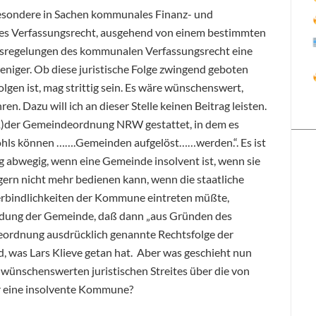
sbesondere in Sachen kommunales Finanz- und
es Verfassungsrecht, ausgehend von einem bestimmten
dsregelungen des kommunalen Verfassungsrecht eine
 weniger. Ob diese juristische Folge zwingend geboten
gen ist, mag strittig sein. Es wäre wünschenswert,
ren. Dazu will ich an dieser Stelle keinen Beitrag leisten.
7 (1)der Gemeindeordnung NRW gestattet, in dem es
ohls können …….Gemeinden aufgelöst……werden.“. Es ist
ig abwegig, wenn eine Gemeinde insolvent ist, wenn sie
gern nicht mehr bedienen kann, wenn die staatliche
rbindlichkeiten der Kommune eintreten müßte,
uldung der Gemeinde, daß dann „aus Gründen des
eordnung ausdrücklich genannte Rechtsfolge der
, was Lars Klieve getan hat. Aber was geschieht nun
s wünschenswerten juristischen Streites über die von
ür eine insolvente Kommune?