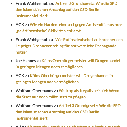
Frank Wohlgemuth
zu
Artikel 3 Grundgesetz: Wie die SPD
den islamistischen Anschlag auf den CSD Berlin
instrumentalisiert
ACK
zu
Wie ein Hardcorekonzert gegen Antisemitismus pro-
„palästinensische“ Aktivisten entlarvt
Frank Wohlgemuth
zu
Wie Putins deutsche Lautsprecher den
Leipziger Drohnenanschlag für antiwestliche Propaganda
nutzen
Joe Hannes
zu
Kölns Oberbürgermeister will Drogenhandel
in geringen Mengen noch ermöglichen
ACK
zu
Kölns Oberbürgermeister will Drogenhandel in
geringen Mengen noch ermöglichen
Wolfram Obermanns
zu
Waltrop als Negativbeispiel: Wenn
die Stadt nur noch mäht, statt zu pflegen
Wolfram Obermanns
zu
Artikel 3 Grundgesetz: Wie die SPD
den islamistischen Anschlag auf den CSD Berlin
instrumentalisiert
Alf
zu
Waltrop als Negativbeispiel: Wenn die Stadt nur noch