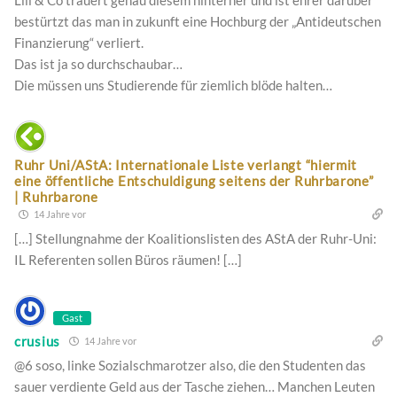
Lili & Co trauert genau diesem hinterher und ist ehrer darüber
bestürtzt das man in zukunft eine Hochburg der „Antideutschen
Finanzierung“ verliert.
Das ist ja so durchschaubar…
Die müssen uns Studierende für ziemlich blöde halten…
Ruhr Uni/AStA: Internationale Liste verlangt “hiermit
eine öffentliche Entschuldigung seitens der Ruhrbarone”
| Ruhrbarone
14 Jahre vor
[…] Stellungnahme der Koalitionslisten des AStA der Ruhr-Uni:
IL Referenten sollen Büros räumen! […]
Gast
crusius
14 Jahre vor
@6 soso, linke Sozialschmarotzer also, die den Studenten das
sauer verdiente Geld aus der Tasche ziehen… Manchen Leuten