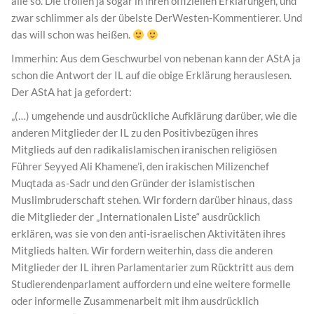
alle so. Die trollen ja sogar in ihren offiziellen Erklärungen, und
zwar schlimmer als der übelste DerWesten-Kommentierer. Und
das will schon was heißen.
Immerhin: Aus dem Geschwurbel von nebenan kann der AStA ja
schon die Antwort der IL auf die obige Erklärung herauslesen.
Der AStA hat ja gefordert:
„(…) umgehende und ausdrückliche Aufklärung darüber, wie die
anderen Mitglieder der IL zu den Positivbezügen ihres
Mitglieds auf den radikalislamischen iranischen religiösen
Führer Seyyed Ali Khamene’i, den irakischen Milizenchef
Muqtada as-Sadr und den Gründer der islamistischen
Muslimbruderschaft stehen. Wir fordern darüber hinaus, dass
die Mitglieder der „Internationalen Liste“ ausdrücklich
erklären, was sie von den anti-israelischen Aktivitäten ihres
Mitglieds halten. Wir fordern weiterhin, dass die anderen
Mitglieder der IL ihren Parlamentarier zum Rücktritt aus dem
Studierendenparlament auffordern und eine weitere formelle
oder informelle Zusammenarbeit mit ihm ausdrücklich