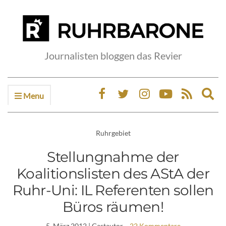
Journalisten bloggen das Revier
Menu
Ex
sea
fo
Ruhrgebiet
Stellungnahme der
Koalitionslisten des AStA der
Ruhr-Uni: IL Referenten sollen
Büros räumen!
5. März 2012
| Gastautor
22 Kommentare