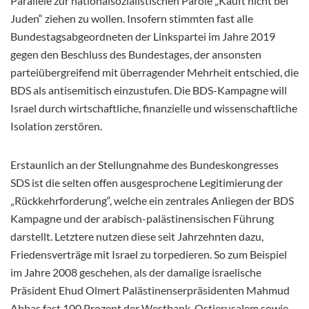
Parallele zur nationalsozialistischen Parole „Kauft nicht bei
Juden“ ziehen zu wollen. Insofern stimmten fast alle
Bundestagsabgeordneten der Linkspartei im Jahre 2019
gegen den Beschluss des Bundestages, der ansonsten
parteiübergreifend mit überragender Mehrheit entschied, die
BDS als antisemitisch einzustufen. Die BDS-Kampagne will
Israel durch wirtschaftliche, finanzielle und wissenschaftliche
Isolation zerstören.
Erstaunlich an der Stellungnahme des Bundeskongresses
SDS ist die selten offen ausgesprochene Legitimierung der
„Rückkehrforderung“, welche ein zentrales Anliegen der BDS
Kampagne und der arabisch-palästinensischen Führung
darstellt. Letztere nutzen diese seit Jahrzehnten dazu,
Friedensverträge mit Israel zu torpedieren. So zum Beispiel
im Jahre 2008 geschehen, als der damalige israelische
Präsident Ehud Olmert Palästinenserpräsidenten Mahmud
Abbas fast 100 Prozent der Westbank, Ostjerusalem sowie