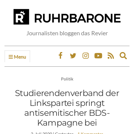
Journalisten bloggen das Revier
Menu
Ex
sea
fo
Politik
Studierendenverband der
Linkspartei springt
antisemitischer BDS-
Kampagne bei
2. Juli 2020
| Gastautor
1 Kommentar