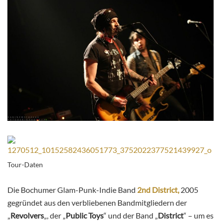
Tour-Daten
Die Bochumer Glam-Punk-Indie Band
2nd District,
2005
gegründet aus den verbliebenen Bandmitgliedern der
„
Revolvers
„, der „
Public Toys
“ und der Band „
District
“ – um es