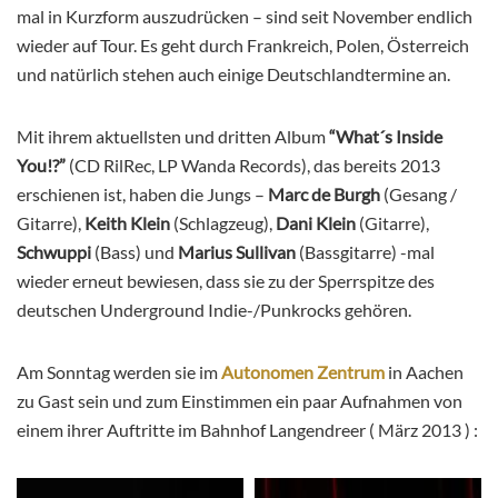
mal in Kurzform auszudrücken – sind seit November endlich
wieder auf Tour. Es geht durch Frankreich, Polen, Österreich
und natürlich stehen auch einige Deutschlandtermine an.
Mit ihrem aktuellsten und dritten Album
“What´s Inside
You!?”
(CD RilRec, LP Wanda Records), das bereits 2013
erschienen ist, haben die Jungs –
Marc de Burgh
(Gesang /
Gitarre),
Keith Klein
(Schlagzeug),
Dani Klein
(Gitarre),
Schwuppi
(Bass) und
Marius Sullivan
(Bassgitarre) -mal
wieder erneut bewiesen, dass sie zu der Sperrspitze des
deutschen Underground Indie-/Punkrocks gehören.
Am Sonntag werden sie im
Autonomen Zentrum
in Aachen
zu Gast sein und zum Einstimmen ein paar Aufnahmen von
einem ihrer Auftritte im Bahnhof Langendreer ( März 2013 ) :