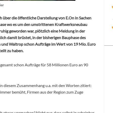
ier
h über die öffentliche Darstellung von E.On in Sachen
r Phase wo es um den umstrittenen Kraftwerksneubau
v ruhig geworden war, plötzlich eine Meldung in der
mlich damit brüstet, in der bisherigen Bauphase des
 und Waltrop schon Aufträge im Wert von 19 Mio. Euro
eilt zu haben.
sgesamt schon Aufträge für 58 Millionen Euro an 90
 in diesem Zusammenhang u.a. mit den Worten zitiert:
h immer bemüht, Firmen aus der Region zum Zuge
h etwas vormachen? Nicht nur, dass selbst in scheinbar