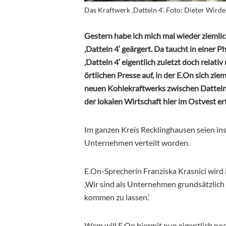
Das Kraftwerk ‚Datteln 4‘. Foto: Dieter Wirde
Gestern habe ich mich mal wieder ziemlic
‚Datteln 4‘ geärgert. Da taucht in eine
‚Datteln 4‘ eigentlich zuletzt doch relati
örtlichen Presse auf, in der E.On sich zie
neuen Kohlekraftwerks zwischen Datteln
der lokalen Wirtschaft hier im Ostvest ert
Im ganzen Kreis Recklinghausen seien in
Unternehmen verteilt worden.
E.On-Sprecherin Franziska Krasnici wird
‚Wir sind als Unternehmen grundsätzlic
kommen zu lassen.‘
Wem will E.On hiermit nun eigentlich noc