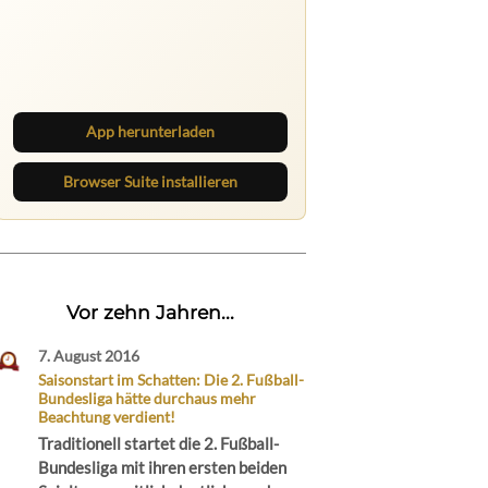
Ruhrbarone auf allen Geräten
Lies unterwegs weiter, speichere
Beiträge und behalte neue Texte
direkt im Browser im Blick.
App herunterladen
Browser Suite installieren
Vor zehn Jahren...
7. August 2016
Saisonstart im Schatten: Die 2. Fußball-
Bundesliga hätte durchaus mehr
Beachtung verdient!
Traditionell startet die 2. Fußball-
Bundesliga mit ihren ersten beiden