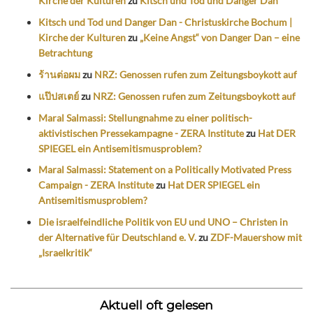
Kirche der Kulturen
zu
Kitsch und Tod und Danger Dan
Kitsch und Tod und Danger Dan - Christuskirche Bochum |
Kirche der Kulturen
zu
„Keine Angst“ von Danger Dan – eine
Betrachtung
ร้านต่อผม
zu
NRZ: Genossen rufen zum Zeitungsboykott auf
แป๊ปสเตย์
zu
NRZ: Genossen rufen zum Zeitungsboykott auf
Maral Salmassi: Stellungnahme zu einer politisch-
aktivistischen Pressekampagne - ZERA Institute
zu
Hat DER
SPIEGEL ein Antisemitismusproblem?
Maral Salmassi: Statement on a Politically Motivated Press
Campaign - ZERA Institute
zu
Hat DER SPIEGEL ein
Antisemitismusproblem?
Die israelfeindliche Politik von EU und UNO – Christen in
der Alternative für Deutschland e. V.
zu
ZDF-Mauershow mit
„Israelkritik“
Aktuell oft gelesen