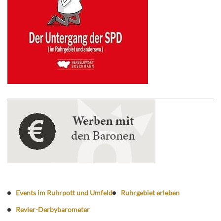
Events im Ruhrpott und Umfeld
Ruhrgebiet erleben
Revier-Derbybarometer