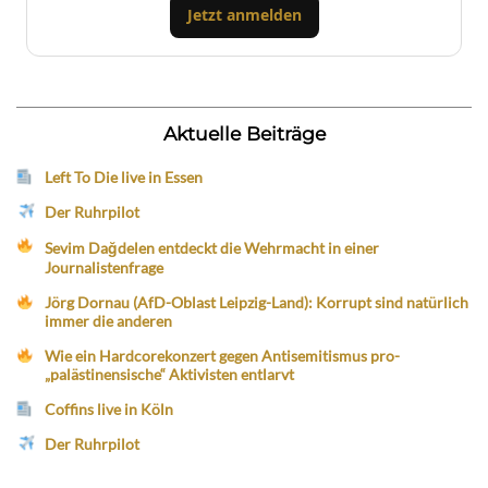
Jetzt anmelden
Aktuelle Beiträge
Left To Die live in Essen
Der Ruhrpilot
Sevim Dağdelen entdeckt die Wehrmacht in einer
Journalistenfrage
Jörg Dornau (AfD-Oblast Leipzig-Land): Korrupt sind natürlich
immer die anderen
Wie ein Hardcorekonzert gegen Antisemitismus pro-
„palästinensische“ Aktivisten entlarvt
Coffins live in Köln
Der Ruhrpilot