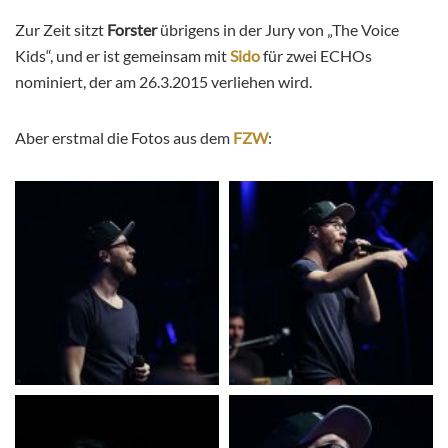
Zur Zeit sitzt
Forster
übrigens in der Jury von „The Voice
Kids“, und er ist gemeinsam mit
Sido
für zwei ECHOs
nominiert, der am 26.3.2015 verliehen wird.
Aber erstmal die Fotos aus dem
FZW
: