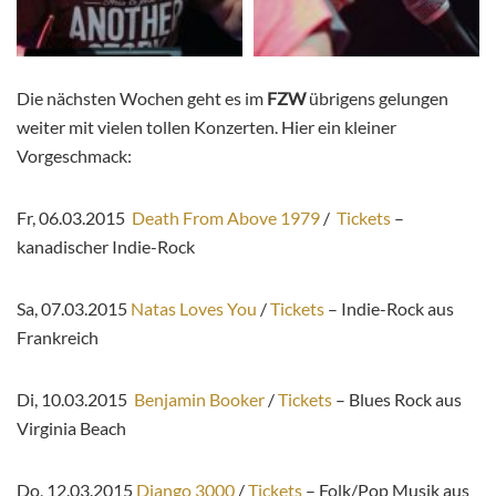
Die nächsten Wochen geht es im
FZW
übrigens gelungen
weiter mit vielen tollen Konzerten. Hier ein kleiner
Vorgeschmack:
Fr, 06.03.2015
Death From Above 1979
/
Tickets
–
kanadischer Indie-Rock
Sa, 07.03.2015
Natas Loves You
/
Tickets
– Indie-Rock aus
Frankreich
Di, 10.03.2015
Benjamin Booker
/
Tickets
– Blues Rock aus
Virginia Beach
Do, 12.03.2015
Django 3000
/
Tickets
– Folk/Pop Musik aus