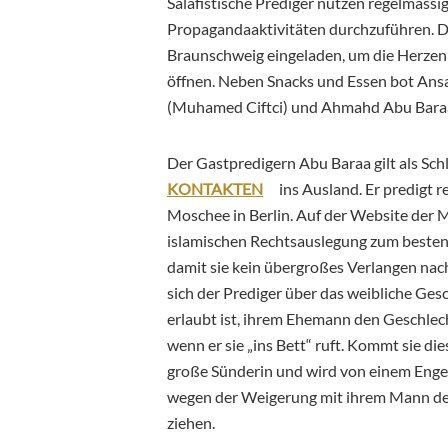
Salafistische Prediger nutzen regelmässi
Propagandaaktivitäten durchzuführen. D
Braunschweig eingeladen, um die Herzen 
öffnen. Neben Snacks und Essen bot Ans
(Muhamed Ciftci) und Ahmahd Abu Baraa
Der Gastpredigern Abu Baraa gilt als Sch
KONTAKTEN
ins Ausland. Er predigt r
Moschee in Berlin.
Auf der Website der M
islamischen Rechtsauslegung zum besten
damit sie kein übergroßes Verlangen nach 
sich der Prediger über das weibliche Gesc
erlaubt ist, ihrem Ehemann den Geschlec
wenn er sie „ins Bett“ ruft. Kommt sie dies
große Sünderin und wird von einem Engel 
wegen der Weigerung mit ihrem Mann den
ziehen.