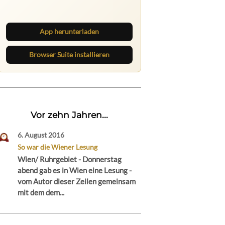
Beiträge und behalte neue Texte
direkt im Browser im Blick.
App herunterladen
Browser Suite installieren
Vor zehn Jahren...
6. August 2016
So war die Wiener Lesung
Wien/ Ruhrgebiet - Donnerstag
abend gab es in Wien eine Lesung -
vom Autor dieser Zeilen gemeinsam
mit dem dem...