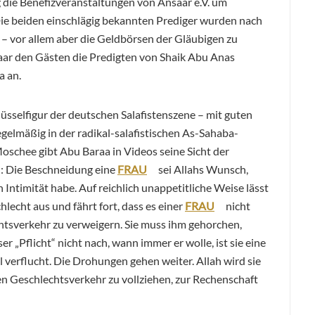
g die Benefizveranstaltungen von Ansaar e.V. um
ie beiden einschlägig bekannten Prediger wurden nach
– vor allem aber die Geldbörsen der Gläubigen zu
aar den Gästen die Predigten von Shaik Abu Anas
 an.
lüsselfigur der deutschen Salafistenszene – mit guten
egelmäßig in der radikal-salafistischen As-Sahaba-
oschee gibt Abu Baraa in Videos seine Sicht der
: Die Beschneidung eine
FRAU
sei Allahs Wunsch,
Intimität habe. Auf reichlich unappetitliche Weise lässt
hlecht aus und fährt fort, dass es einer
FRAU
nicht
htsverkehr zu verweigern. Sie muss ihm gehorchen,
er „Pflicht“ nicht nach, wann immer er wolle, ist sie eine
verflucht. Die Drohungen gehen weiter. Allah wird sie
 Geschlechtsverkehr zu vollziehen, zur Rechenschaft