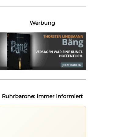
Werbung
Ruhrbarone: immer informiert
Ruhrbarone auf allen Geräten
Lies unterwegs weiter, speichere