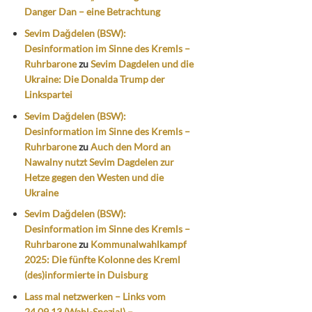
Danger Dan – eine Betrachtung
Sevim Dağdelen (BSW):
Desinformation im Sinne des Kremls –
Ruhrbarone
zu
Sevim Dagdelen und die
Ukraine: Die Donalda Trump der
Linkspartei
Sevim Dağdelen (BSW):
Desinformation im Sinne des Kremls –
Ruhrbarone
zu
Auch den Mord an
Nawalny nutzt Sevim Dagdelen zur
Hetze gegen den Westen und die
Ukraine
Sevim Dağdelen (BSW):
Desinformation im Sinne des Kremls –
Ruhrbarone
zu
Kommunalwahlkampf
2025: Die fünfte Kolonne des Kreml
(des)informierte in Duisburg
Lass mal netzwerken – Links vom
24.09.13 (Wahl-Spezial) –