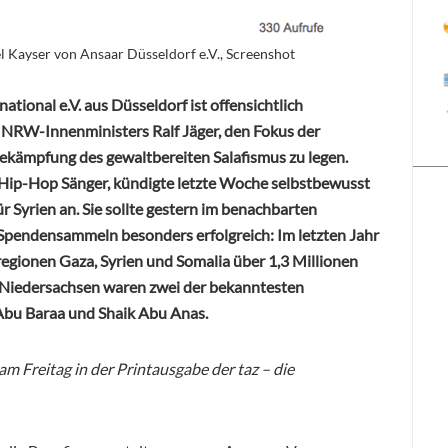
l Kayser von Ansaar Düsseldorf e.V., Screenshot
national e.V. aus Düsseldorf ist offensichtlich
NRW-Innenministers Ralf Jäger, den Fokus der
Bekämpfung des gewaltbereiten Salafismus zu legen.
 Hip-Hop Sänger, kündigte letzte Woche selbstbewusst
r Syrien an. Sie sollte gestern im benachbarten
 Spendensammeln besonders erfolgreich: Im letzten Jahr
nregionen Gaza, Syrien und Somalia über 1,3 Millionen
n Niedersachsen waren zwei der bekanntesten
 Abu Baraa und Shaik Abu Anas.
am Freitag in der Printausgabe der taz – die