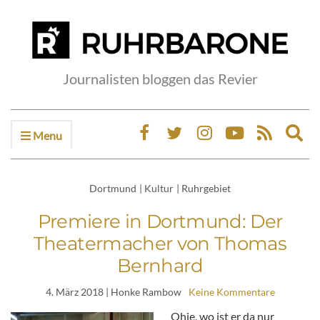
Journalisten bloggen das Revier
Menu
Ex
sea
fo
Dortmund
|
Kultur
|
Ruhrgebiet
Premiere in Dortmund: Der
Theatermacher von Thomas
Bernhard
4. März 2018
| Honke Rambow
Keine Kommentare
Ohje, wo ist er da nur