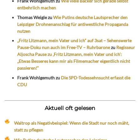
Frank Wohlgemuth
zu
Wie viele Bäcker sich gerade selbst
entbehrlich machen
Thomas Weigle
zu
Wie Putins deutsche Lautsprecher den
Leipziger Drohnenanschlag für antiwestliche Propaganda
nutzen
„Fritz Litzmann, mein Vater und ich“ auf 3sat – Sehenswerte
Pause-Doku nun auch im Free-TV – Ruhrbarone
zu
Regisseur
Aljoscha Pause zu ‚Fritz Litzmann, mein Vater und ich‘:
„Etwas Besseres kann mir als Filmemacher eigentlich nicht
passieren!“
Frank Wohlgemuth
zu
Die SPD-Todessehnsucht erfasst die
CDU
Aktuell oft gelesen
Waltrop als Negativbeispiel: Wenn die Stadt nur noch mäht,
statt zu pflegen