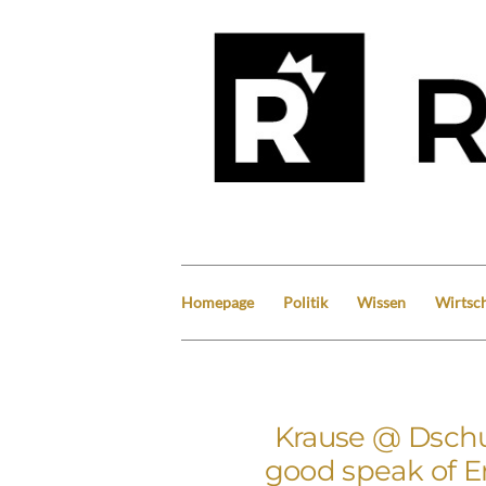
Homepage
Politik
Wissen
Wirtsch
Krause @ Dschu
good speak of En