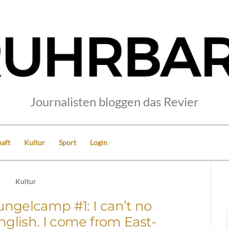
Journalisten bloggen das Revier
aft
Kultur
Sport
Login
Kultur
ngelcamp #1: I can’t no
glish. I come from East-