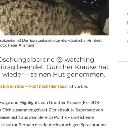
setzgebung! Der Ex-Staatssekretär-der-deutschen-Einheit
Foto: Peter Ansmann
e „Dschungelbarone @ watching
eitrag beendet. Günther Krause hat
 wieder – seinen Hut genommen.
h bin ein Star – Holt mich hier raus!
ist vorbei.
!) Folge und Highlights von Günther Krause (Ex-DDR-
für Dich zusammengefasst. Der absolute Supersatz von
e nicht aus dem Bereich Politik – und ist eine
n Urlaub außerhalb des deutschsprachigen Sprachraums.