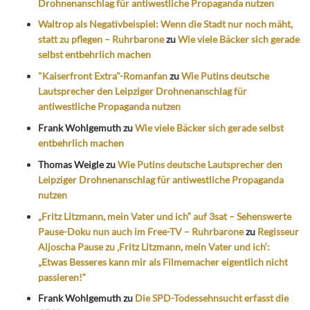
Drohnenanschlag für antiwestliche Propaganda nutzen
Waltrop als Negativbeispiel: Wenn die Stadt nur noch mäht,
statt zu pflegen – Ruhrbarone
zu
Wie viele Bäcker sich gerade
selbst entbehrlich machen
"Kaiserfront Extra"-Romanfan
zu
Wie Putins deutsche
Lautsprecher den Leipziger Drohnenanschlag für
antiwestliche Propaganda nutzen
Frank Wohlgemuth
zu
Wie viele Bäcker sich gerade selbst
entbehrlich machen
Thomas Weigle
zu
Wie Putins deutsche Lautsprecher den
Leipziger Drohnenanschlag für antiwestliche Propaganda
nutzen
„Fritz Litzmann, mein Vater und ich“ auf 3sat – Sehenswerte
Pause-Doku nun auch im Free-TV – Ruhrbarone
zu
Regisseur
Aljoscha Pause zu ‚Fritz Litzmann, mein Vater und ich‘:
„Etwas Besseres kann mir als Filmemacher eigentlich nicht
passieren!“
Frank Wohlgemuth
zu
Die SPD-Todessehnsucht erfasst die