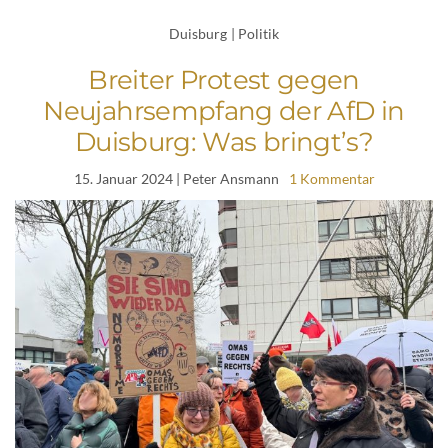
Duisburg
|
Politik
Breiter Protest gegen
Neujahrsempfang der AfD in
Duisburg: Was bringt’s?
15. Januar 2024
| Peter Ansmann
1 Kommentar