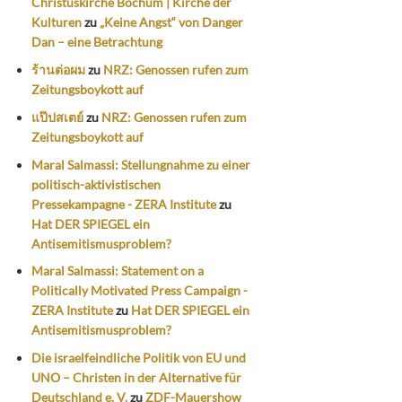
Christuskirche Bochum | Kirche der
Kulturen
zu
„Keine Angst“ von Danger
Dan – eine Betrachtung
ร้านต่อผม
zu
NRZ: Genossen rufen zum
Zeitungsboykott auf
แป๊ปสเตย์
zu
NRZ: Genossen rufen zum
Zeitungsboykott auf
Maral Salmassi: Stellungnahme zu einer
politisch-aktivistischen
Pressekampagne - ZERA Institute
zu
Hat DER SPIEGEL ein
Antisemitismusproblem?
Maral Salmassi: Statement on a
Politically Motivated Press Campaign -
ZERA Institute
zu
Hat DER SPIEGEL ein
Antisemitismusproblem?
Die israelfeindliche Politik von EU und
UNO – Christen in der Alternative für
Deutschland e. V.
zu
ZDF-Mauershow