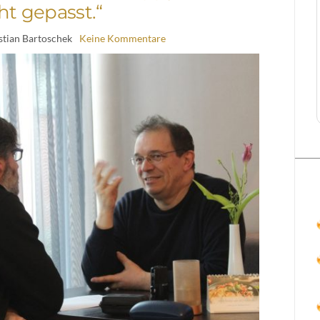
ht gepasst.“
stian Bartoschek
Keine Kommentare