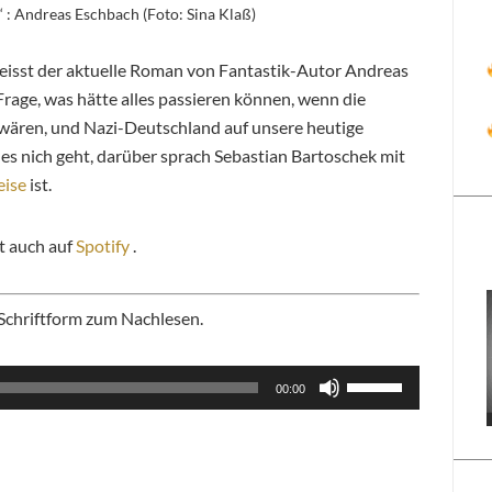
 : Andreas Eschbach (Foto: Sina Klaß)
heisst der aktuelle Roman von Fantastik-Autor Andreas
rage, was hätte alles passieren können, wenn die
wären, und Nazi-Deutschland auf unsere heutige
es nich geht, darüber sprach Sebastian Bartoschek mit
eise
ist.
zt auch auf
Spotify
.
 Schriftform zum Nachlesen.
Pfeiltasten
00:00
Hoch/Runter
d
benutzen,
um