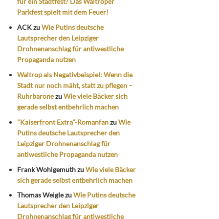
für ein Stadtfest? Das Waltroper
Parkfest spielt mit dem Feuer!
ACK
zu
Wie Putins deutsche
Lautsprecher den Leipziger
Drohnenanschlag für antiwestliche
Propaganda nutzen
Waltrop als Negativbeispiel: Wenn die
Stadt nur noch mäht, statt zu pflegen –
Ruhrbarone
zu
Wie viele Bäcker sich
gerade selbst entbehrlich machen
"Kaiserfront Extra"-Romanfan
zu
Wie
Putins deutsche Lautsprecher den
Leipziger Drohnenanschlag für
antiwestliche Propaganda nutzen
Frank Wohlgemuth
zu
Wie viele Bäcker
sich gerade selbst entbehrlich machen
Thomas Weigle
zu
Wie Putins deutsche
Lautsprecher den Leipziger
Drohnenanschlag für antiwestliche