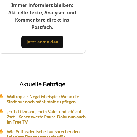
Immer informiert bleiben:
Aktuelle Texte, Analysen und
Kommentare direkt ins
Postfach.
Jetzt anmelden
Aktuelle Beiträge
Waltrop als Negativbeispiel: Wenn die
Stadt nur noch mäht, statt zu pflegen
„Fritz Litzmann, mein Vater und ich“ auf
3sat – Sehenswerte Pause-Doku nun auch
im Free-TV
Wie Putins deutsche Lautsprecher den
Leipziger Drohnenanschlag für