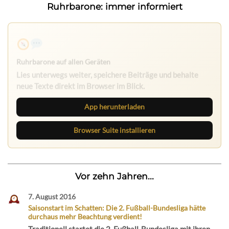
Ruhrbarone: immer informiert
Ruhrbarone auf allen Geräten
Lies unterwegs weiter, speichere Beiträge und behalte
neue Texte direkt im Browser im Blick.
App herunterladen
Browser Suite installieren
Vor zehn Jahren...
7. August 2016
Saisonstart im Schatten: Die 2. Fußball-Bundesliga hätte
durchaus mehr Beachtung verdient!