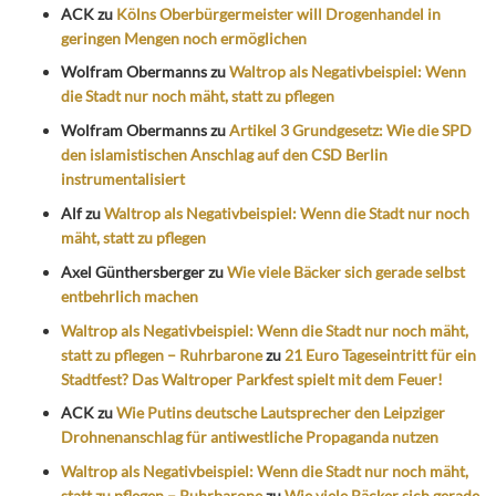
ACK
zu
Kölns Oberbürgermeister will Drogenhandel in
geringen Mengen noch ermöglichen
Wolfram Obermanns
zu
Waltrop als Negativbeispiel: Wenn
die Stadt nur noch mäht, statt zu pflegen
Wolfram Obermanns
zu
Artikel 3 Grundgesetz: Wie die SPD
den islamistischen Anschlag auf den CSD Berlin
instrumentalisiert
Alf
zu
Waltrop als Negativbeispiel: Wenn die Stadt nur noch
mäht, statt zu pflegen
Axel Günthersberger
zu
Wie viele Bäcker sich gerade selbst
entbehrlich machen
Waltrop als Negativbeispiel: Wenn die Stadt nur noch mäht,
statt zu pflegen – Ruhrbarone
zu
21 Euro Tageseintritt für ein
Stadtfest? Das Waltroper Parkfest spielt mit dem Feuer!
ACK
zu
Wie Putins deutsche Lautsprecher den Leipziger
Drohnenanschlag für antiwestliche Propaganda nutzen
Waltrop als Negativbeispiel: Wenn die Stadt nur noch mäht,
statt zu pflegen – Ruhrbarone
zu
Wie viele Bäcker sich gerade