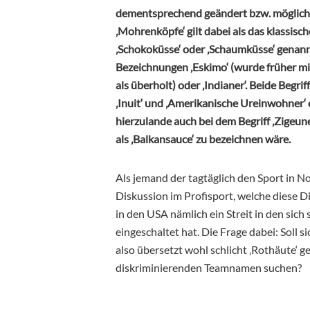
dementsprechend geändert bzw. möglichs
‚Mohrenköpfe‘ gilt dabei als das klassisc
‚Schokoküsse‘ oder ‚Schaumküsse‘ genannt
Bezeichnungen ‚Eskimo‘ (wurde früher mit 
als überholt) oder ‚Indianer‘. Beide Begri
‚Inuit‘ und ‚Amerikanische Ureinwohner‘ 
hierzulande auch bei dem Begriff ‚Zigeune
als ‚Balkansauce‘ zu bezeichnen wäre.
Als jemand der tagtäglich den Sport in No
Diskussion im Profisport, welche diese Di
in den USA nämlich ein Streit in den sic
eingeschaltet hat. Die Frage dabei: Soll 
also übersetzt wohl schlicht ‚Rothäute‘ 
diskriminierenden Teamnamen suchen?