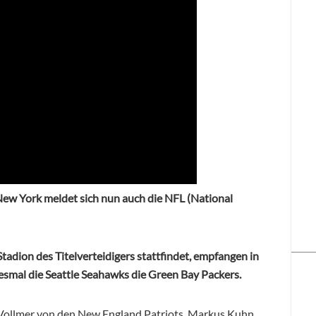
ew York meldet sich nun auch die NFL (National
Stadion des Titelverteidigers stattfindet, empfangen in
esmal die Seattle Seahawks die Green Bay Packers.
Vollmer von den New England Patriots, Markus Kuhn