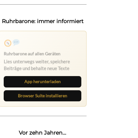
Ruhrbarone: immer informiert
Ruhrbarone auf allen Geräten
Lies unterwegs weiter, speichere
Beiträge und behalte neue Texte
direkt im Browser im Blick.
App herunterladen
Browser Suite installieren
Vor zehn Jahren...