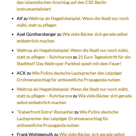
den islamistischen Anschlag auf den CSD Berlin
instrumentalisiert
Alf
zu
Waltrop als Negativbeispiel: Wenn die Stadt nur noch
mäht, statt zu pflegen
Axel Günthersberger
zu
Wie viele Bäcker sich gerade selbst
entbehrlich machen
Waltrop als Negativbeispiel: Wenn die Stadt nur noch mäht,
statt zu pflegen – Ruhrbarone
zu
21 Euro Tageseintritt für ein
Stadtfest? Das Waltroper Parkfest spielt mit dem Feuer!
ACK
zu
Wie Putins deutsche Lautsprecher den Leipziger
Drohnenanschlag für antiwestliche Propaganda nutzen
Waltrop als Negativbeispiel: Wenn die Stadt nur noch mäht,
statt zu pflegen – Ruhrbarone
zu
Wie viele Bäcker sich gerade
selbst entbehrlich machen
"Kaiserfront Extra"-Romanfan
zu
Wie Putins deutsche
Lautsprecher den Leipziger Drohnenanschlag für
antiwestliche Propaganda nutzen
Frank Wohlgemuth
zu
Wie viele Bäcker sich gerade selbst