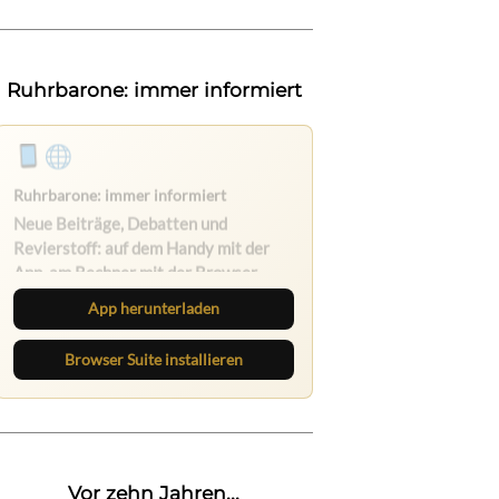
Ruhrbarone: immer informiert
Ruhrbarone auf allen Geräten
Lies unterwegs weiter, speichere
Beiträge und behalte neue Texte
direkt im Browser im Blick.
App herunterladen
Browser Suite installieren
Vor zehn Jahren...