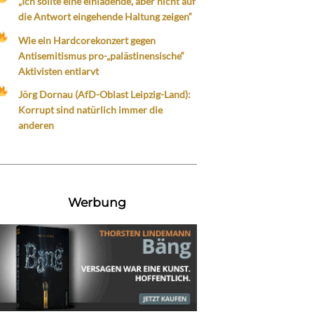
„Ich sollte eine einladende, aber nicht auf
die Antwort eingehende Haltung zeigen“
Wie ein Hardcorekonzert gegen
Antisemitismus pro-„palästinensische“
Aktivisten entlarvt
Jörg Dornau (AfD-Oblast Leipzig-Land):
Korrupt sind natürlich immer die
anderen
Werbung