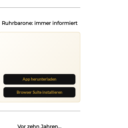
Ruhrbarone: immer informiert
Ruhrbarone auf allen Geräten
Lies unterwegs weiter, speichere
Beiträge und behalte neue Texte
direkt im Browser im Blick.
App herunterladen
Browser Suite installieren
Vor zehn Jahren...