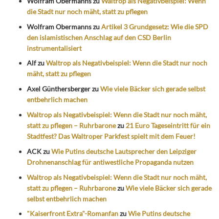
Wolfram Obermanns
zu
Waltrop als Negativbeispiel: Wenn
die Stadt nur noch mäht, statt zu pflegen
Wolfram Obermanns
zu
Artikel 3 Grundgesetz: Wie die SPD
den islamistischen Anschlag auf den CSD Berlin
instrumentalisiert
Alf
zu
Waltrop als Negativbeispiel: Wenn die Stadt nur noch
mäht, statt zu pflegen
Axel Günthersberger
zu
Wie viele Bäcker sich gerade selbst
entbehrlich machen
Waltrop als Negativbeispiel: Wenn die Stadt nur noch mäht,
statt zu pflegen – Ruhrbarone
zu
21 Euro Tageseintritt für ein
Stadtfest? Das Waltroper Parkfest spielt mit dem Feuer!
ACK
zu
Wie Putins deutsche Lautsprecher den Leipziger
Drohnenanschlag für antiwestliche Propaganda nutzen
Waltrop als Negativbeispiel: Wenn die Stadt nur noch mäht,
statt zu pflegen – Ruhrbarone
zu
Wie viele Bäcker sich gerade
selbst entbehrlich machen
"Kaiserfront Extra"-Romanfan
zu
Wie Putins deutsche