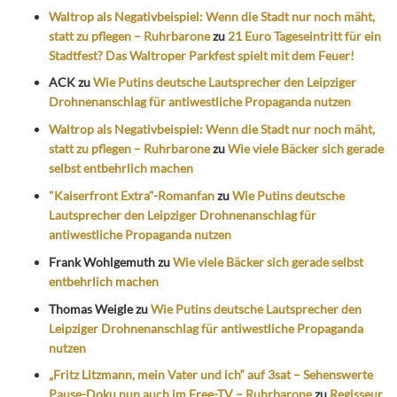
Waltrop als Negativbeispiel: Wenn die Stadt nur noch mäht,
statt zu pflegen – Ruhrbarone
zu
21 Euro Tageseintritt für ein
Stadtfest? Das Waltroper Parkfest spielt mit dem Feuer!
ACK
zu
Wie Putins deutsche Lautsprecher den Leipziger
Drohnenanschlag für antiwestliche Propaganda nutzen
Waltrop als Negativbeispiel: Wenn die Stadt nur noch mäht,
statt zu pflegen – Ruhrbarone
zu
Wie viele Bäcker sich gerade
selbst entbehrlich machen
"Kaiserfront Extra"-Romanfan
zu
Wie Putins deutsche
Lautsprecher den Leipziger Drohnenanschlag für
antiwestliche Propaganda nutzen
Frank Wohlgemuth
zu
Wie viele Bäcker sich gerade selbst
entbehrlich machen
Thomas Weigle
zu
Wie Putins deutsche Lautsprecher den
Leipziger Drohnenanschlag für antiwestliche Propaganda
nutzen
„Fritz Litzmann, mein Vater und ich“ auf 3sat – Sehenswerte
Pause-Doku nun auch im Free-TV – Ruhrbarone
zu
Regisseur