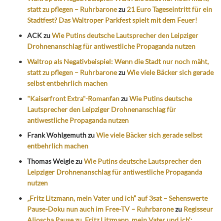
statt zu pflegen – Ruhrbarone
zu
21 Euro Tageseintritt für ein
Stadtfest? Das Waltroper Parkfest spielt mit dem Feuer!
ACK
zu
Wie Putins deutsche Lautsprecher den Leipziger
Drohnenanschlag für antiwestliche Propaganda nutzen
Waltrop als Negativbeispiel: Wenn die Stadt nur noch mäht,
statt zu pflegen – Ruhrbarone
zu
Wie viele Bäcker sich gerade
selbst entbehrlich machen
"Kaiserfront Extra"-Romanfan
zu
Wie Putins deutsche
Lautsprecher den Leipziger Drohnenanschlag für
antiwestliche Propaganda nutzen
Frank Wohlgemuth
zu
Wie viele Bäcker sich gerade selbst
entbehrlich machen
Thomas Weigle
zu
Wie Putins deutsche Lautsprecher den
Leipziger Drohnenanschlag für antiwestliche Propaganda
nutzen
„Fritz Litzmann, mein Vater und ich“ auf 3sat – Sehenswerte
Pause-Doku nun auch im Free-TV – Ruhrbarone
zu
Regisseur
Aljoscha Pause zu ‚Fritz Litzmann, mein Vater und ich‘: