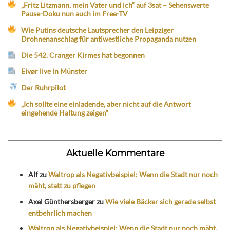
„Fritz Litzmann, mein Vater und ich“ auf 3sat – Sehenswerte
Pause-Doku nun auch im Free-TV
Wie Putins deutsche Lautsprecher den Leipziger
Drohnenanschlag für antiwestliche Propaganda nutzen
Die 542. Cranger Kirmes hat begonnen
Eivør live in Münster
Der Ruhrpilot
„Ich sollte eine einladende, aber nicht auf die Antwort
eingehende Haltung zeigen“
Aktuelle Kommentare
Alf
zu
Waltrop als Negativbeispiel: Wenn die Stadt nur noch
mäht, statt zu pflegen
Axel Günthersberger
zu
Wie viele Bäcker sich gerade selbst
entbehrlich machen
Waltrop als Negativbeispiel: Wenn die Stadt nur noch mäht,