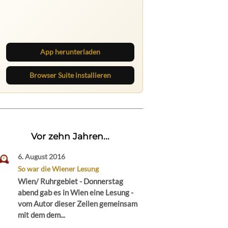
Ruhrbarone auf allen Geräten
Lies unterwegs weiter, speichere
Beiträge und behalte neue Texte
direkt im Browser im Blick.
App herunterladen
Browser Suite installieren
Vor zehn Jahren...
6. August 2016
So war die Wiener Lesung
Wien/ Ruhrgebiet - Donnerstag
abend gab es in Wien eine Lesung -
vom Autor dieser Zeilen gemeinsam
mit dem dem...