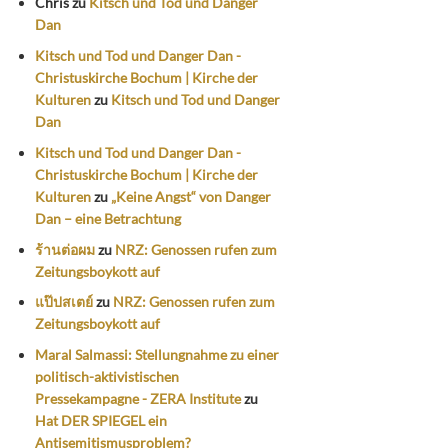
Chris
zu
Kitsch und Tod und Danger
Dan
Kitsch und Tod und Danger Dan -
Christuskirche Bochum | Kirche der
Kulturen
zu
Kitsch und Tod und Danger
Dan
Kitsch und Tod und Danger Dan -
Christuskirche Bochum | Kirche der
Kulturen
zu
„Keine Angst“ von Danger
Dan – eine Betrachtung
ร้านต่อผม
zu
NRZ: Genossen rufen zum
Zeitungsboykott auf
แป๊ปสเตย์
zu
NRZ: Genossen rufen zum
Zeitungsboykott auf
Maral Salmassi: Stellungnahme zu einer
politisch-aktivistischen
Pressekampagne - ZERA Institute
zu
Hat DER SPIEGEL ein
Antisemitismusproblem?