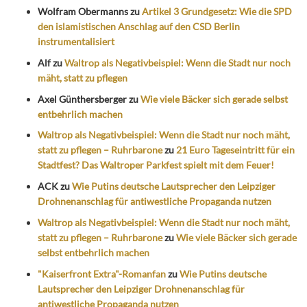
Wolfram Obermanns
zu
Artikel 3 Grundgesetz: Wie die SPD
den islamistischen Anschlag auf den CSD Berlin
instrumentalisiert
Alf
zu
Waltrop als Negativbeispiel: Wenn die Stadt nur noch
mäht, statt zu pflegen
Axel Günthersberger
zu
Wie viele Bäcker sich gerade selbst
entbehrlich machen
Waltrop als Negativbeispiel: Wenn die Stadt nur noch mäht,
statt zu pflegen – Ruhrbarone
zu
21 Euro Tageseintritt für ein
Stadtfest? Das Waltroper Parkfest spielt mit dem Feuer!
ACK
zu
Wie Putins deutsche Lautsprecher den Leipziger
Drohnenanschlag für antiwestliche Propaganda nutzen
Waltrop als Negativbeispiel: Wenn die Stadt nur noch mäht,
statt zu pflegen – Ruhrbarone
zu
Wie viele Bäcker sich gerade
selbst entbehrlich machen
"Kaiserfront Extra"-Romanfan
zu
Wie Putins deutsche
Lautsprecher den Leipziger Drohnenanschlag für
antiwestliche Propaganda nutzen