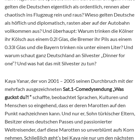
gelten die Deutschen eigentlich als ordentlich, rennen aber
chaotisch ins Flugzeug rein und raus? Wieso gelten Deutsche
als höflich und diplomatisch, rasten aber auf der Autobahn
vollkommen aus?
Und überhaupt: Warum trinken die Kölner
ihr Kölsch aus einem 0.2l Glas, die Bremer ihr Pils aus einem
0.33l Glas und die Bayern trinken nix unter einem Liter? Und
warum schaut ganz Deutschland an Silvester „Dinner for
one“? Und was hat das mit Silvester zu tun?
Kaya Yanar, der von 2001 – 2005 s
einen Durchbruch mit der
mehrfach ausgezeichneten
Sat.1-Comedysendung „Was
guckst du?! “
schaffte,
beobachtet Sprachen, Kulturen und
Menschen so eingehend, dass er deren Marotten auf den
Punkt nachzeichnen kann. Und nur er, Sohn türkischer Eltern,
Besitzer eines deutschen Passes und passionierter
Weltreisender, darf diese Marotten so unverblümt aufs Korn
nehmen. Schließlich geht’s bei Kaya nie nur um den nächsten