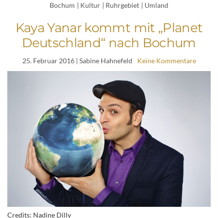
Bochum
|
Kultur
|
Ruhrgebiet
|
Umland
Kaya Yanar kommt mit „Planet
Deutschland“ nach Bochum
25. Februar 2016
| Sabine Hahnefeld
Keine Kommentare
Credits: Nadine Dilly