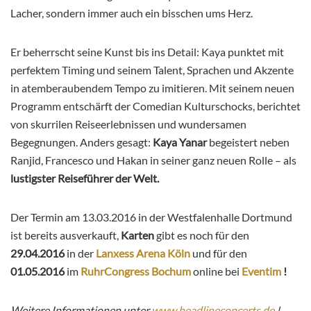
Lacher, sondern immer auch ein bisschen ums Herz.
Er beherrscht seine Kunst bis ins Detail: Kaya punktet mit
perfektem Timing und seinem Talent, Sprachen und Akzente
in atemberaubendem Tempo zu imitieren. Mit seinem neuen
Programm entschärft der Comedian Kulturschocks, berichtet
von skurrilen Reiseerlebnissen und wundersamen
Begegnungen. Anders gesagt:
Kaya Yanar
begeistert neben
Ranjid, Francesco und Hakan in seiner ganz neuen Rolle – als
lustigster Reiseführer der Welt.
Der Termin am 13.03.2016 in der Westfalenhalle Dortmund
ist bereits ausverkauft,
Karten
gibt es noch für den
29.04.2016
in der
Lanxess Arena Köln
und für den
01.05.2016
im
RuhrCongress Bochum
online bei
Eventim
!
Weitere Informationen unter
www.headlineconcerts.de
!