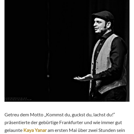
Getreu dem Motto „Kommst du, guckst du, lachst du!“
präsentierte der gebürtige Frankfurter und wie immer gut
gelaunte
Kaya Yanar
am ersten Mai über zwei Stunden sein