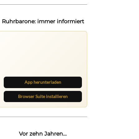
Ruhrbarone: immer informiert
Ruhrbarone auf allen Geräten
Lies unterwegs weiter, speichere
Beiträge und behalte neue Texte
direkt im Browser im Blick.
App herunterladen
Browser Suite installieren
Vor zehn Jahren...