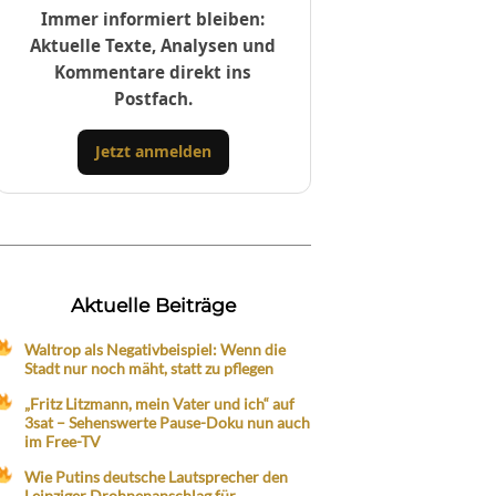
Immer informiert bleiben:
Aktuelle Texte, Analysen und
Kommentare direkt ins
Postfach.
Jetzt anmelden
Aktuelle Beiträge
Waltrop als Negativbeispiel: Wenn die
Stadt nur noch mäht, statt zu pflegen
„Fritz Litzmann, mein Vater und ich“ auf
3sat – Sehenswerte Pause-Doku nun auch
im Free-TV
Wie Putins deutsche Lautsprecher den
Leipziger Drohnenanschlag für