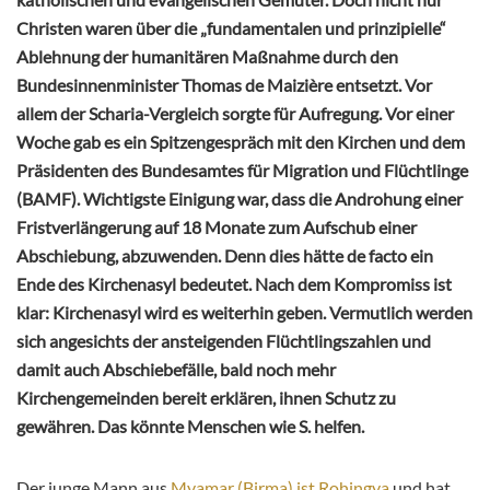
Christen waren über die „fundamentalen und prinzipielle“
Ablehnung der humanitären Maßnahme durch den
Bundesinnenminister Thomas de Maizière entsetzt. Vor
allem der Scharia-Vergleich sorgte für Aufregung. Vor einer
Woche gab es ein Spitzengespräch mit den Kirchen und dem
Präsidenten des Bundesamtes für Migration und Flüchtlinge
(BAMF). Wichtigste Einigung war, dass die Androhung einer
Fristverlängerung auf 18 Monate zum Aufschub einer
Abschiebung, abzuwenden. Denn dies hätte de facto ein
Ende des Kirchenasyl bedeutet. Nach dem Kompromiss ist
klar:
Kirchenasyl wird es weiterhin geben. Vermutlich werden
sich angesichts der ansteigenden Flüchtlingszahlen und
damit auch Abschiebefälle, bald noch mehr
Kirchengemeinden bereit erklären, ihnen Schutz zu
gewähren. Das könnte Menschen wie S.
helfen.
Der junge Mann aus
Myamar (Birma) ist Rohingya
und hat