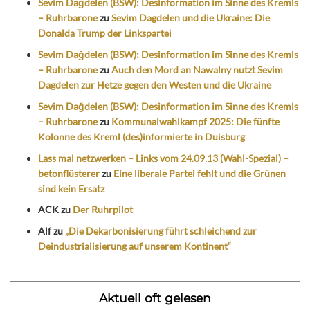
Sevim Dağdelen (BSW): Desinformation im Sinne des Kremls
– Ruhrbarone
zu
Sevim Dagdelen und die Ukraine: Die
Donalda Trump der Linkspartei
Sevim Dağdelen (BSW): Desinformation im Sinne des Kremls
– Ruhrbarone
zu
Auch den Mord an Nawalny nutzt Sevim
Dagdelen zur Hetze gegen den Westen und die Ukraine
Sevim Dağdelen (BSW): Desinformation im Sinne des Kremls
– Ruhrbarone
zu
Kommunalwahlkampf 2025: Die fünfte
Kolonne des Kreml (des)informierte in Duisburg
Lass mal netzwerken – Links vom 24.09.13 (Wahl-Spezial) –
betonflüsterer
zu
Eine liberale Partei fehlt und die Grünen
sind kein Ersatz
ACK
zu
Der Ruhrpilot
Alf
zu
„Die Dekarbonisierung führt schleichend zur
Deindustrialisierung auf unserem Kontinent“
Aktuell oft gelesen