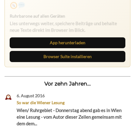
Ruhrbarone auf allen Geräten
Lies unterwegs weiter, speichere Beiträge und behalte
neue Texte direkt im Browser im Blick.
App herunterladen
Browser Suite installieren
Vor zehn Jahren...
6. August 2016
So war die Wiener Lesung
Wien/ Ruhrgebiet - Donnerstag abend gab es in Wien
eine Lesung - vom Autor dieser Zeilen gemeinsam mit
dem dem...