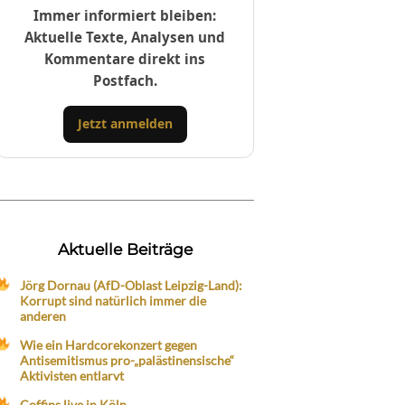
Immer informiert bleiben:
Aktuelle Texte, Analysen und
Kommentare direkt ins
Postfach.
Jetzt anmelden
Aktuelle Beiträge
Jörg Dornau (AfD-Oblast Leipzig-Land):
Korrupt sind natürlich immer die
anderen
Wie ein Hardcorekonzert gegen
Antisemitismus pro-„palästinensische“
Aktivisten entlarvt
Coffins live in Köln