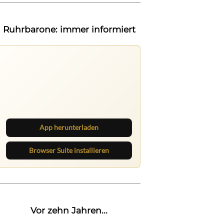
Ruhrbarone: immer informiert
Ruhrbarone auf allen Geräten
Lies unterwegs weiter, speichere
Beiträge und behalte neue Texte
direkt im Browser im Blick.
App herunterladen
Browser Suite installieren
Vor zehn Jahren...