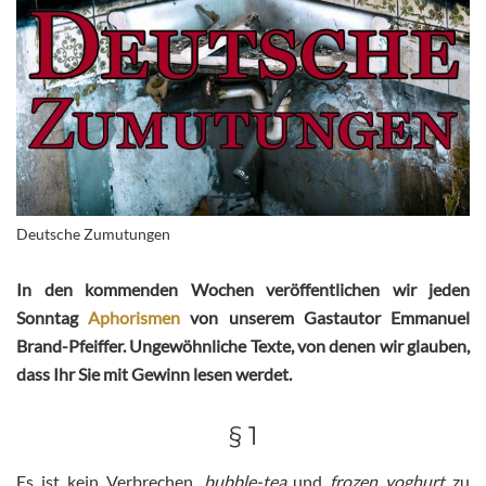
Deutsche Zumutungen
In den kommenden Wochen veröffentlichen wir jeden
Sonntag
Aphorismen
v
on unserem Gastautor
Emmanuel
Brand-Pfeiffer. Ungewöhnliche Texte, von denen wir glauben,
dass Ihr Sie mit Gewinn lesen werdet.
§ 1
Es ist kein Verbrechen,
bubble-tea
und
frozen yoghurt
zu