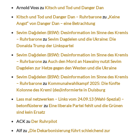
Arnold Voss
zu
Kitsch und Tod und Danger Dan
Kitsch und Tod und Danger Dan – Ruhrbarone
zu
„Keine
Angst“ von Danger Dan – eine Betrachtung
Sevim Dağdelen (BSW): Desinformation im Sinne des Kremls
– Ruhrbarone
zu
Sevim Dagdelen und die Ukraine: Die
Donalda Trump der Linkspartei
Sevim Dağdelen (BSW): Desinformation im Sinne des Kremls
– Ruhrbarone
zu
Auch den Mord an Nawalny nutzt Sevim
Dagdelen zur Hetze gegen den Westen und die Ukraine
Sevim Dağdelen (BSW): Desinformation im Sinne des Kremls
– Ruhrbarone
zu
Kommunalwahlkampf 2025: Die fünfte
Kolonne des Kreml (des)informierte in Duisburg
Lass mal netzwerken – Links vom 24.09.13 (Wahl-Spezial) –
betonflüsterer
zu
Eine liberale Partei fehlt und die Grünen
sind kein Ersatz
ACK
zu
Der Ruhrpilot
Alf
zu
„Die Dekarbonisierung führt schleichend zur