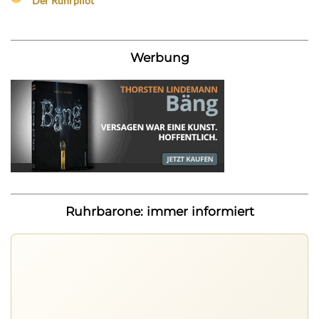
Der Ruhrpilot
Werbung
Ruhrbarone: immer informiert
Ruhrbarone auf allen Geräten
Lies unterwegs weiter, speichere Beiträge und behalte