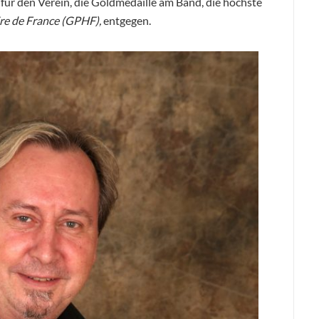
 für den Verein, die Goldmedaille am Band, die höchste
re de France (GPHF),
entgegen.