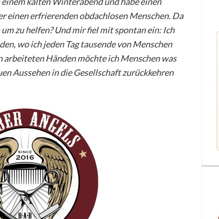
n einem kalten Winterabend und habe einen
er einen erfrierenden obdachlosen Menschen. Da
um zu helfen? Und mir fiel mit spontan ein: Ich
den, wo ich jeden Tag tausende von Menschen
en arbeiteten Händen möchte ich Menschen was
uen Aussehen in die Gesellschaft zurückkehren