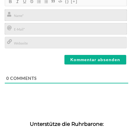
{}
[+]
Name*
E-
Mail*
Webseite
0
COMMENTS
Unterstütze die Ruhrbarone: