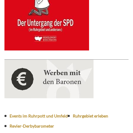
Events im Ruhrpott und Umfeld
Ruhrgebiet erleben
Revier-Derbybarometer