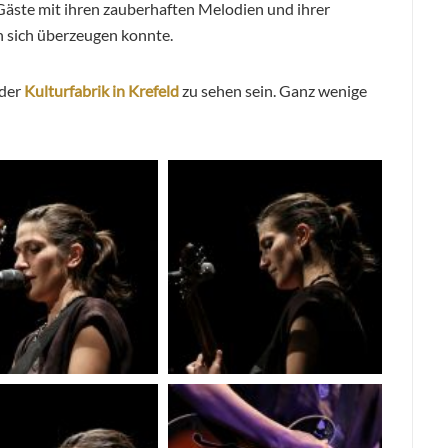
Gäste mit ihren zauberhaften Melodien und ihrer
n sich überzeugen konnte.
 der
Kulturfabrik in Krefeld
zu sehen sein. Ganz wenige