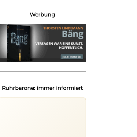
Werbung
Ruhrbarone: immer informiert
Ruhrbarone auf allen Geräten
Lies unterwegs weiter, speichere
Beiträge und behalte neue Texte