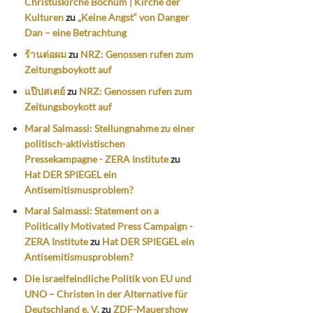
Christuskirche Bochum | Kirche der
Kulturen
zu
„Keine Angst“ von Danger
Dan – eine Betrachtung
ร้านต่อผม
zu
NRZ: Genossen rufen zum
Zeitungsboykott auf
แป๊ปสเตย์
zu
NRZ: Genossen rufen zum
Zeitungsboykott auf
Maral Salmassi: Stellungnahme zu einer
politisch-aktivistischen
Pressekampagne - ZERA Institute
zu
Hat DER SPIEGEL ein
Antisemitismusproblem?
Maral Salmassi: Statement on a
Politically Motivated Press Campaign -
ZERA Institute
zu
Hat DER SPIEGEL ein
Antisemitismusproblem?
Die israelfeindliche Politik von EU und
UNO – Christen in der Alternative für
Deutschland e. V.
zu
ZDF-Mauershow