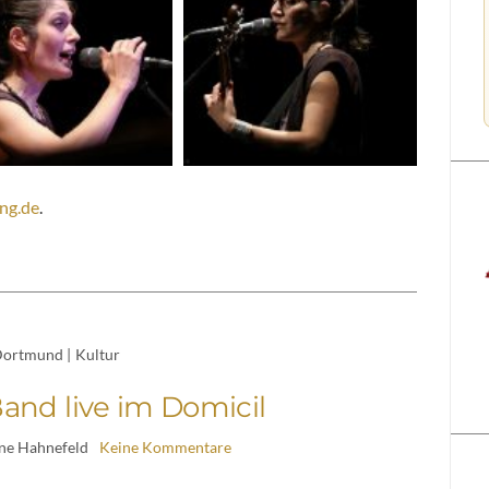
ng.de
.
ortmund
|
Kultur
and live im Domicil
ine Hahnefeld
Keine Kommentare