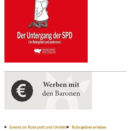
Events im Ruhrpott und Umfeld
Ruhrgebiet erleben