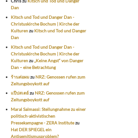
Chris
zu
Kitsch und Tod und Danger
Dan
Kitsch und Tod und Danger Dan -
Christuskirche Bochum | Kirche der
Kulturen
zu
Kitsch und Tod und Danger
Dan
Kitsch und Tod und Danger Dan -
Christuskirche Bochum | Kirche der
Kulturen
zu
„Keine Angst“ von Danger
Dan – eine Betrachtung
ร้านต่อผม
zu
NRZ: Genossen rufen zum
Zeitungsboykott auf
แป๊ปสเตย์
zu
NRZ: Genossen rufen zum
Zeitungsboykott auf
Maral Salmassi: Stellungnahme zu einer
politisch-aktivistischen
Pressekampagne - ZERA Institute
zu
Hat DER SPIEGEL ein
Antisemitismusproblem?