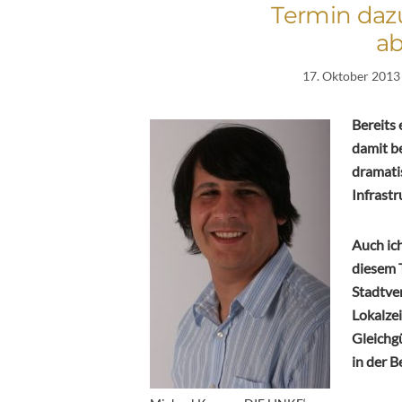
Termin daz
ab
17. Oktober 2013
Bereits
damit be
dramati
Infrastr
Auch ic
diesem 
Stadtver
Lokalzei
Gleichgü
in der 