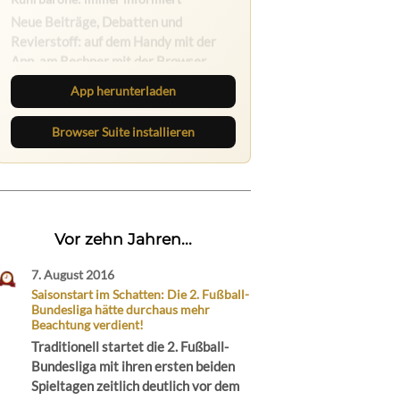
Ruhrbarone auf allen Geräten
Lies unterwegs weiter, speichere
Beiträge und behalte neue Texte
direkt im Browser im Blick.
App herunterladen
Browser Suite installieren
Vor zehn Jahren...
7. August 2016
Saisonstart im Schatten: Die 2. Fußball-
Bundesliga hätte durchaus mehr
Beachtung verdient!
Traditionell startet die 2. Fußball-
Bundesliga mit ihren ersten beiden
Spieltagen zeitlich deutlich vor dem