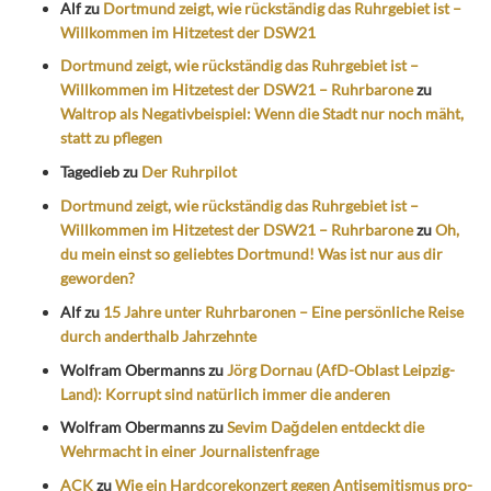
Alf
zu
Dortmund zeigt, wie rückständig das Ruhrgebiet ist –
Willkommen im Hitzetest der DSW21
Dortmund zeigt, wie rückständig das Ruhrgebiet ist –
Willkommen im Hitzetest der DSW21 – Ruhrbarone
zu
Waltrop als Negativbeispiel: Wenn die Stadt nur noch mäht,
statt zu pflegen
Tagedieb
zu
Der Ruhrpilot
Dortmund zeigt, wie rückständig das Ruhrgebiet ist –
Willkommen im Hitzetest der DSW21 – Ruhrbarone
zu
Oh,
du mein einst so geliebtes Dortmund! Was ist nur aus dir
geworden?
Alf
zu
15 Jahre unter Ruhrbaronen – Eine persönliche Reise
durch anderthalb Jahrzehnte
Wolfram Obermanns
zu
Jörg Dornau (AfD-Oblast Leipzig-
Land): Korrupt sind natürlich immer die anderen
Wolfram Obermanns
zu
Sevim Dağdelen entdeckt die
Wehrmacht in einer Journalistenfrage
ACK
zu
Wie ein Hardcorekonzert gegen Antisemitismus pro-