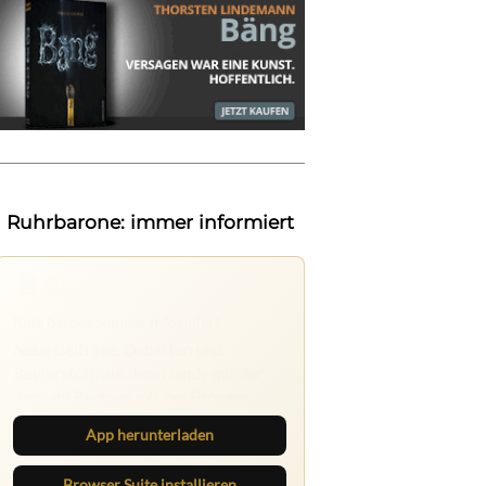
Ruhrbarone: immer informiert
Ruhrbarone auf allen Geräten
Lies unterwegs weiter, speichere
Beiträge und behalte neue Texte
direkt im Browser im Blick.
App herunterladen
Browser Suite installieren