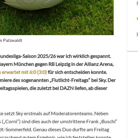
in Patzwaldt
 Bundesliga-Saison 2025/26 war ich wirklich gespannt.
 Bayern München gegen RB Leipzig in der Allianz Arena,
s erwartet mit 6:0 (3:0)
für sich entscheiden konnte.
emiere des sogenannten „Flutlicht-Freitags“ bei Sky. Der
itagsspielen, die zuletzt bei DAZN liefen, ab dieser
e setzt Sky erstmals auf Moderatorenteams. Neben
(„Corni“) sind dies auch der umstrittene Frank „Buschi“
t-Sommerfeld. Genau dieses Duo durfte am Freitag
raschend gutem Ergebnis, wie ich feststellen konnte.