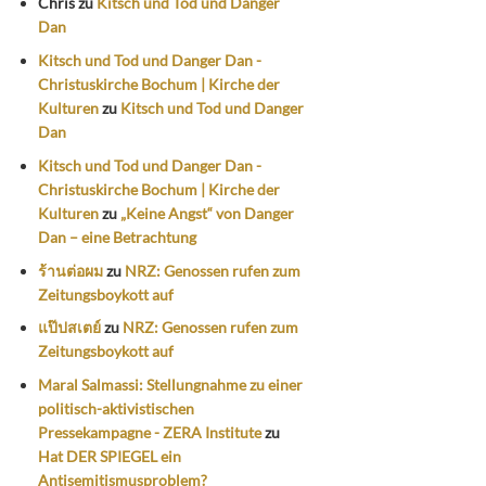
Chris
zu
Kitsch und Tod und Danger
Dan
Kitsch und Tod und Danger Dan -
Christuskirche Bochum | Kirche der
Kulturen
zu
Kitsch und Tod und Danger
Dan
Kitsch und Tod und Danger Dan -
Christuskirche Bochum | Kirche der
Kulturen
zu
„Keine Angst“ von Danger
Dan – eine Betrachtung
ร้านต่อผม
zu
NRZ: Genossen rufen zum
Zeitungsboykott auf
แป๊ปสเตย์
zu
NRZ: Genossen rufen zum
Zeitungsboykott auf
Maral Salmassi: Stellungnahme zu einer
politisch-aktivistischen
Pressekampagne - ZERA Institute
zu
Hat DER SPIEGEL ein
Antisemitismusproblem?