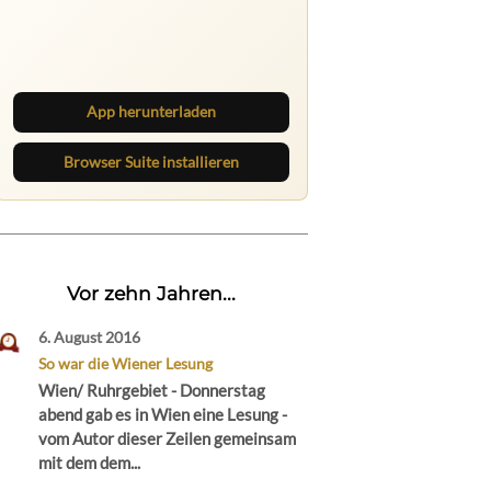
Ruhrbarone auf allen Geräten
Lies unterwegs weiter, speichere
Beiträge und behalte neue Texte
direkt im Browser im Blick.
App herunterladen
Browser Suite installieren
Vor zehn Jahren...
6. August 2016
So war die Wiener Lesung
Wien/ Ruhrgebiet - Donnerstag
abend gab es in Wien eine Lesung -
vom Autor dieser Zeilen gemeinsam
mit dem dem...