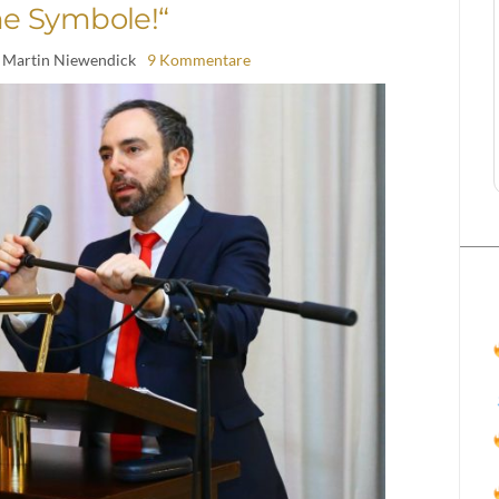
ne Symbole!“
 Martin Niewendick
9 Kommentare