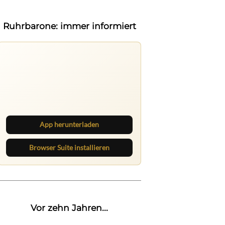
Ruhrbarone: immer informiert
Ruhrbarone auf allen Geräten
Lies unterwegs weiter, speichere
Beiträge und behalte neue Texte
direkt im Browser im Blick.
App herunterladen
Browser Suite installieren
Vor zehn Jahren...