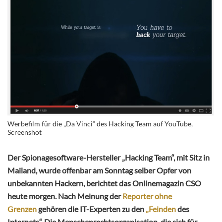
Werbefilm für die „Da Vinci“ des Hacking Team auf YouTube,
Screenshot
Der Spionagesoftware-Hersteller „Hacking Team“, mit Sitz in
Mailand, wurde offenbar am Sonntag selber Opfer von
unbekannten Hackern, berichtet das Onlinemagazin CSO
heute morgen. Nach Meinung der
Reporter ohne
Grenzen
gehören die IT-Experten zu den
„Feinden
des
Internets“. Die Menschenrechtsorganisation, die sich für